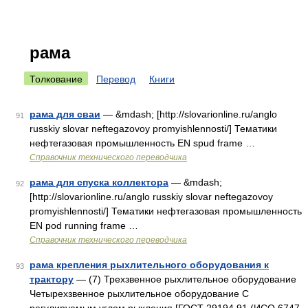
рама
Толкование
Перевод
Книги
рама для сваи
— &mdash; [http://slovarionline.ru/anglo
91
russkiy slovar neftegazovoy promyishlennosti/] Тематики
нефтегазовая промышленность EN spud frame …
Справочник технического переводчика
рама для спуска коллектора
— &mdash;
92
[http://slovarionline.ru/anglo russkiy slovar neftegazovoy
promyishlennosti/] Тематики нефтегазовая промышленность
EN pod running frame …
Справочник технического переводчика
рама крепления рыхлительного оборудования к
93
трактору
— (7) Трехзвенное рыхлительное оборудование
Четырехзвенное рыхлительное оборудование С