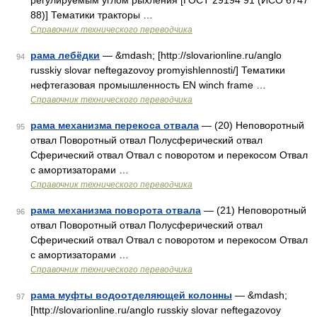
регулируемым углом рыхления [ГОСТ 29194 91 (ИСО 6747
88)] Тематики тракторы …
Справочник технического переводчика
рама лебёдки
— &mdash; [http://slovarionline.ru/anglo
94
russkiy slovar neftegazovoy promyishlennosti/] Тематики
нефтегазовая промышленность EN winch frame …
Справочник технического переводчика
рама механизма перекоса отвала
— (20) Неповоротный
95
отвал Поворотный отвал Полусферический отвал
Сферический отвал Отвал с поворотом и перекосом Отвал
с амортизаторами …
Справочник технического переводчика
рама механизма поворота отвала
— (21) Неповоротный
96
отвал Поворотный отвал Полусферический отвал
Сферический отвал Отвал с поворотом и перекосом Отвал
с амортизаторами …
Справочник технического переводчика
рама муфты водоотделяющей колонны
— &mdash;
97
[http://slovarionline.ru/anglo russkiy slovar neftegazovoy