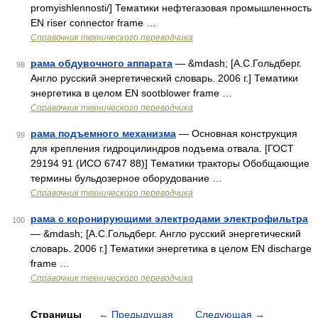
promyishlennosti/] Тематики нефтегазовая промышленность
EN riser connector frame …
Справочник технического переводчика
рама обдувочного аппарата
— &mdash; [А.С.Гольдберг.
98
Англо русский энергетический словарь. 2006 г.] Тематики
энергетика в целом EN sootblower frame …
Справочник технического переводчика
рама подъемного механизма
— Основная конструкция
99
для крепления гидроцилиндров подъема отвала. [ГОСТ
29194 91 (ИСО 6747 88)] Тематики тракторы Обобщающие
термины бульдозерное оборудование …
Справочник технического переводчика
рама с коронирующими электродами электрофильтра
100
— &mdash; [А.С.Гольдберг. Англо русский энергетический
словарь. 2006 г.] Тематики энергетика в целом EN discharge
frame …
Справочник технического переводчика
Страницы
←
Предыдущая
Следующая
→